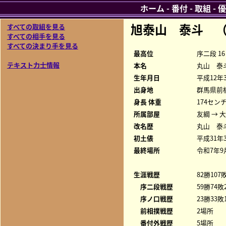
ホーム
-
番付
-
取組
-
優
旭泰山 泰斗 
すべての取組を見る
すべての相手を見る
すべての決まり手を見る
最高位
序二段 16
テキスト力士情報
本名
丸山 泰
生年月日
平成12年
出身地
群馬県前
身長 体重
174センチ
所属部屋
友綱 → 
改名歴
丸山 泰斗
初土俵
平成31年
最終場所
令和7年9
生涯戦歴
82勝107
序二段戦歴
59勝74敗
序ノ口戦歴
23勝33敗
前相撲戦歴
2場所
番付外戦歴
5場所