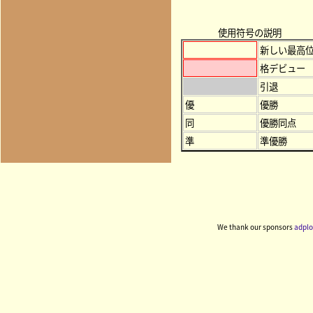
使用符号の説明
新しい最高
格デビュー
引退
優
優勝
同
優勝同点
準
準優勝
We thank our sponsors
adplo