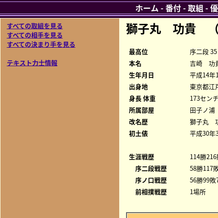
ホーム
-
番付
-
取組
-
優
獅子丸 功貴 
すべての取組を見る
すべての相手を見る
すべての決まり手を見る
最高位
序二段 35
テキスト力士情報
本名
吉崎 功
生年月日
平成14年
出身地
東京都江
身長 体重
173センチ
所属部屋
田子ノ浦
改名歴
獅子丸 
初土俵
平成30年
生涯戦歴
114勝21
序二段戦歴
58勝117
序ノ口戦歴
56勝99敗
前相撲戦歴
1場所