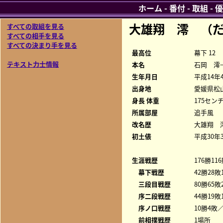
ホーム
-
番付
-
取組
-
優
大雄翔 澪 （
すべての取組を見る
すべての相手を見る
すべての決まり手を見る
最高位
幕下 12
テキスト力士情報
本名
石岡 澪
生年月日
平成14年
出身地
愛媛県松
身長 体重
175センチ
所属部屋
追手風
改名歴
大雄翔 
初土俵
平成30年
生涯戦歴
176勝11
幕下戦歴
42勝28敗
三段目戦歴
80勝65敗
序二段戦歴
44勝19敗
序ノ口戦歴
10勝4敗／
前相撲戦歴
1場所