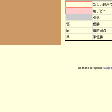
新しい最高
格デビュー
引退
優
優勝
同
優勝同点
準
準優勝
We thank our sponsors
adplo