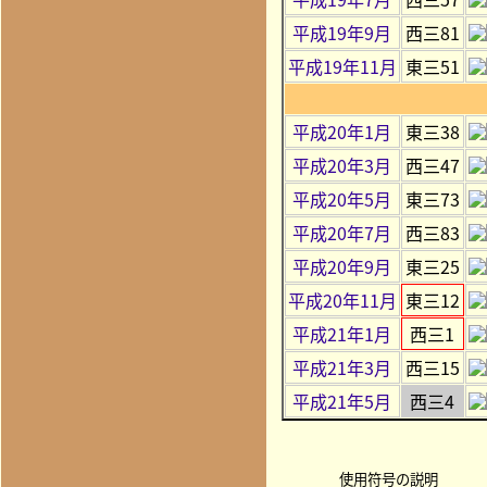
平成19年9月
西三81
平成19年11月
東三51
平成20年1月
東三38
平成20年3月
西三47
平成20年5月
東三73
平成20年7月
西三83
平成20年9月
東三25
平成20年11月
東三12
平成21年1月
西三1
平成21年3月
西三15
平成21年5月
西三4
使用符号の説明