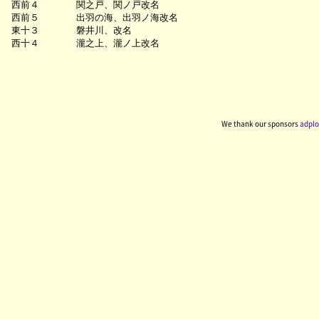
西前４　　　　関之戸、関ノ戸改名

西前５　　　　出羽の海、出羽ノ海改名

東十３　　　　磐井川、改名

We thank our sponsors
adplo