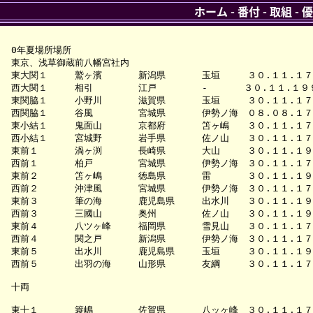
ホーム
-
番付
-
取組
-
優
0年夏場所場所

東京、浅草御蔵前八幡宮社内

東大関１　　　鷲ヶ濱　　　　新潟県　　　　玉垣　　　３０.１１.１７５
西大関１　　　相引　　　　　江戸　　　　　-　　　　３０.１１.１９９９
東関脇１　　　小野川　　　　滋賀県　　　　玉垣　　　３０.１１.１７
西関脇１　　　谷風　　　　　宮城県　　　　伊勢ノ海　０８.０８.１７
東小結１　　　鬼面山　　　　京都府　　　　笘ヶ嶋　　３０.１１.１７
西小結１　　　宮城野　　　　岩手県　　　　佐ノ山　　３０.１１.１７
東前１　　　　渦ヶ渕　　　　長崎県　　　　大山　　　３０.１１.１９９９
西前１　　　　柏戸　　　　　宮城県　　　　伊勢ノ海　３０.１１.１７５９
東前２　　　　笘ヶ嶋　　　　徳島県　　　　雷　　　　３０.１１.１９９９
西前２　　　　沖津風　　　　宮城県　　　　伊勢ノ海　３０.１１.１７５１
東前３　　　　筆の海　　　　鹿児島県　　　出水川　　３０.１１.１９９９
西前３　　　　三國山　　　　奥州　　　　　佐ノ山　　３０.１１.１９９
東前４　　　　八ツヶ峰　　　福岡県　　　　雪見山　　３０.１１.１７４９
西前４　　　　関之戸　　　　新潟県　　　　伊勢ノ海　３０.１１.１７
東前５　　　　出水川　　　　鹿児島県　　　玉垣　　　３０.１１.１９９９
西前５　　　　出羽の海　　　山形県　　　　友綱　　　３０.１１.１７５
十両

東十１　　　　簑嶋　　　　　佐賀県　　　　八ッヶ峰　３０.１１.１７５９