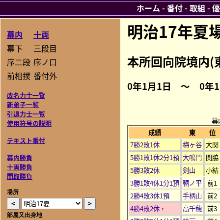
ホーム
-
番付
-
取組
-
優
明治17年夏
幕内
十両
幕下
三段目
本所回向院境内(
序二段
序ノ口
前相撲
番付外
0年1月1日 ～ 0年
改名力士一覧
新弟子一覧
引退力士一覧
幕
使用符号の説明
成績
東
位
テキスト番付
7勝2敗1休
梅ヶ谷
大関
5勝1敗1休2分1預
大鳴門
関脇
幕内勝負
十両勝負
5勝3敗2休
剣山
小結
関取勝負
3勝1敗4休1分1預
鞆ノ平
前1
場所
2勝4敗3休1預
手柄山
前2
4勝4敗2休
高千穂
前3
↑
部屋又出身地