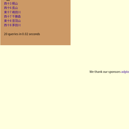
西十3 桐山
西十6 長山
東十7 嶋田川
西十7 千勝森
東十8 音羽山
西十8 茅田川
20 queries in 0.02 seconds
We thank our sponsors
adplo