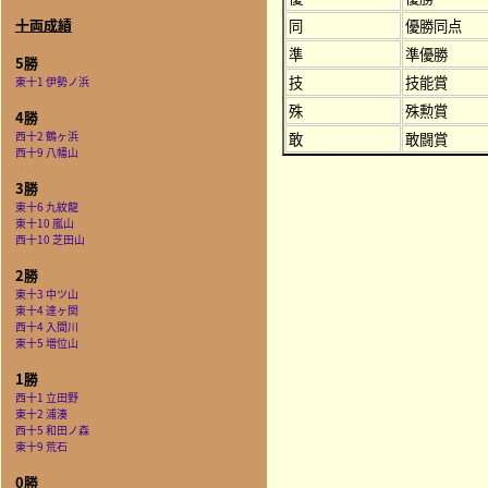
十両成績
同
優勝同点
準
準優勝
5勝
技
技能賞
東十1 伊勢ノ浜
殊
殊勲賞
4勝
西十2 鶴ヶ浜
敢
敢闘賞
西十9 八幡山
3勝
東十6 九紋龍
東十10 嵐山
西十10 芝田山
2勝
東十3 中ツ山
東十4 達ヶ関
西十4 入間川
東十5 増位山
1勝
西十1 立田野
東十2 浦湊
西十5 和田ノ森
東十9 荒石
0勝