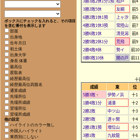
3勝3敗2休1分1預
柏戸
前4
3勝2敗5休
友綱
前5
6勝2敗1休1預
上ヶ汐
前6
ボックスにチェックを入れると、その項目
4勝2敗1休3預
常陸山
前7
を含む番付を表示します
部屋
3勝6敗1休
清見潟
前8
出身地
2勝5敗2休1分
荒飛
前9
生年月日
2勝4敗4休
勢イ
前10
初土俵
出身大学
0勝0敗10休
関の戸
前11
身長 体重
最高位
星取表
十
経歴最高位
経歴最高位四股名
成績
東
位
通算成績
5勝3敗
伊勢ノ浜
十1
↑
先場所位
1勝4敗1分
浦湊
十2
先場所成績
翌場所位
2勝2敗
中ツ山
十3
翌場所成績
2勝5敗
達ヶ関
十4
他の設定
ハイライトのカラー無し
2勝1敗1預
増位山
十5
外国人ハイライト
3勝1敗
九紋龍
十6
東西別にしない