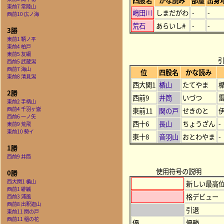
四股名
かな読み
部屋
出身
東前7 常陸山
嶋田川
しまだがわ
-
-
西前10 広ノ海
荒石
あらいし#
-
-
3勝
東前1 鞆ノ平
東前4 柏戸
東前5 友綱
西前5 武蔵潟
西前7 海山
位
四股名
かな読み
東前8 清見潟
西大関1
楯山
たてやま
2勝
西前9
井筒
いづつ
東前2 手柄山
西前4 千羽ヶ嶽
東前11
関の戸
せきのと
西前6 一ノ矢
西十6
長山
ちょうざん
-
東前9 荒飛
東前10 勢イ
東十8
音羽山
おとわやま
-
1勝
西前9 井筒
使用符号の説明
0勝
西大関1 楯山
新しい最高
西前1 緋縅
格デビュー
西前3 浦風
西前8 出釈迦山
引退
東前11 関の戸
西前11 稲の花
優
優勝