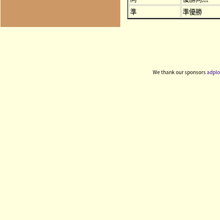
準
準優勝
We thank our sponsors
adplo