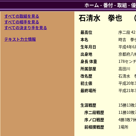
ホーム
-
番付
-
取組
-
優
石清水 拳也 
すべての取組を見る
すべての相手を見る
すべての決まり手を見る
最高位
序二段 42
テキスト力士情報
本名
時吉 拳
生年月日
平成4年6
出身地
京都府八
身長 体重
178センチ
所属部屋
高田川
改名歴
石清水 
初土俵
平成20年
最終場所
平成21年
生涯戦歴
15勝13敗
序二段戦歴
11勝10敗
序ノ口戦歴
4勝3敗7休
前相撲戦歴
1場所