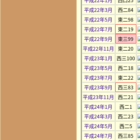
平成22年3月
西二84
平成22年5月
東二98
平成22年7月
東二19
平成22年9月
東三99
平成22年11月
東二20
平成23年1月
西三100
平成23年5月
西二18
平成23年7月
東二22
平成23年9月
西三83
平成23年11月
西二21
平成24年1月
西二1
平成24年3月
西二23
平成24年5月
西二5
平成24年7月
西三85