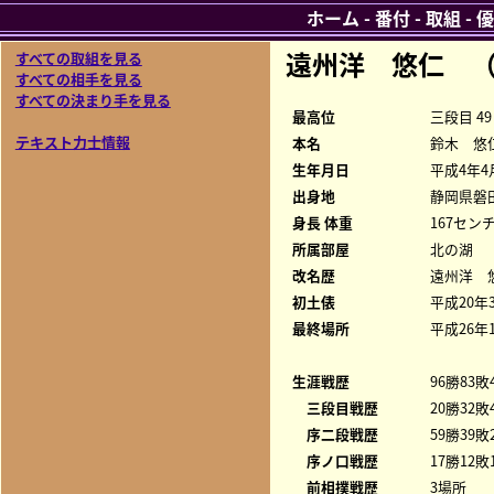
ホーム
-
番付
-
取組
-
優
遠州洋 悠仁 
すべての取組を見る
すべての相手を見る
すべての決まり手を見る
最高位
三段目 49
テキスト力士情報
本名
鈴木 悠
生年月日
平成4年4
出身地
静岡県磐
身長 体重
167センチ
所属部屋
北の湖
改名歴
遠州洋 
初土俵
平成20年
最終場所
平成26年
生涯戦歴
96勝83敗
三段目戦歴
20勝32敗
序二段戦歴
59勝39敗
序ノ口戦歴
17勝12敗
前相撲戦歴
3場所