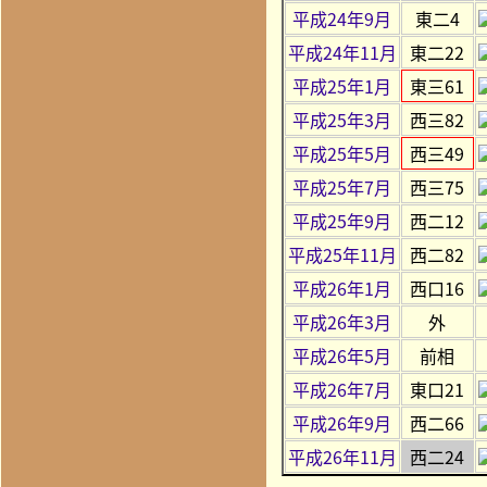
平成24年9月
東二4
平成24年11月
東二22
平成25年1月
東三61
平成25年3月
西三82
平成25年5月
西三49
平成25年7月
西三75
平成25年9月
西二12
平成25年11月
西二82
平成26年1月
西口16
平成26年3月
外
平成26年5月
前相
平成26年7月
東口21
平成26年9月
西二66
平成26年11月
西二24