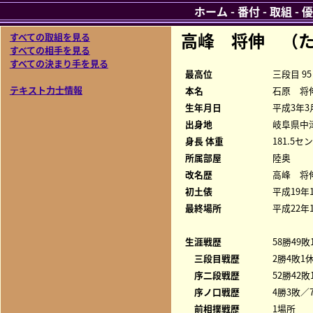
ホーム
-
番付
-
取組
-
優
高峰 将伸 （
すべての取組を見る
すべての相手を見る
すべての決まり手を見る
最高位
三段目 95
テキスト力士情報
本名
石原 将
生年月日
平成3年3
出身地
岐阜県中
身長 体重
181.5セン
所属部屋
陸奥
改名歴
高峰 将伸
初土俵
平成19年
最終場所
平成22年
生涯戦歴
58勝49敗
三段目戦歴
2勝4敗1休
序二段戦歴
52勝42敗
序ノ口戦歴
4勝3敗／7
前相撲戦歴
1場所