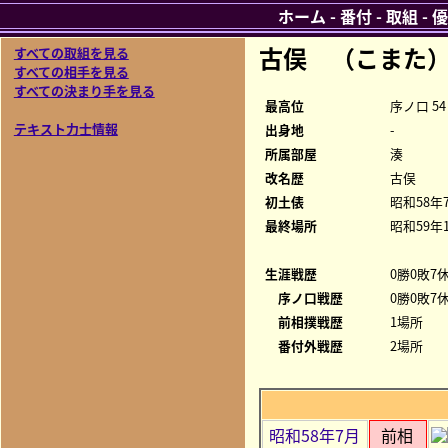
ホーム
-
番付
-
取組
-
優
古俣 （こまた
すべての取組を見る
すべての相手を見る
すべての決まり手を見る
最高位
序ノ口 54
テキスト力士情報
出身地
-
所属部屋
湊
改名歴
古俣
初土俵
昭和58年
最終場所
昭和59年
生涯戦歴
0勝0敗7休
序ノ口戦歴
0勝0敗7休
前相撲戦歴
1場所
番付外戦歴
2場所
昭和58年7月
前相