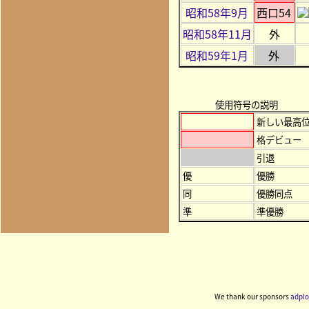
昭和58年9月
西口54
昭和58年11月
外
昭和59年1月
外
使用符号の説明
新しい最高
格デビュー
引退
優
優勝
同
優勝同点
準
準優勝
We thank our sponsors
adplo