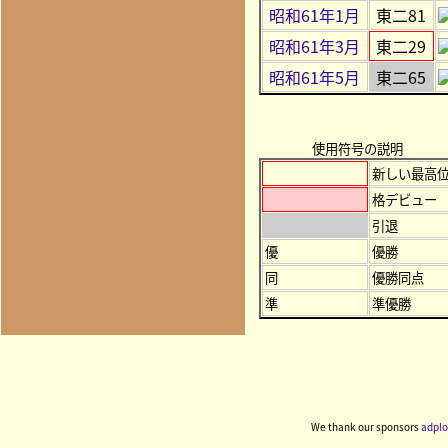
昭和61年1月
東二81
昭和61年3月
東二29
昭和61年5月
東二65
使用符号の説明
新しい最高
格デビュー
引退
優
優勝
同
優勝同点
準
準優勝
We thank our sponsors
adplo