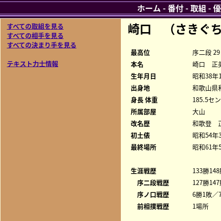
ホーム
-
番付
-
取組
-
優
崎口 （さきぐ
すべての取組を見る
すべての相手を見る
すべての決まり手を見る
最高位
序二段 29
テキスト力士情報
本名
崎口 正
生年月日
昭和38年
出身地
和歌山県
身長 体重
185.5セ
所属部屋
大山
改名歴
和歌登 正
初土俵
昭和54年
最終場所
昭和61年
生涯戦歴
133勝14
序二段戦歴
127勝14
序ノ口戦歴
6勝1敗／7
前相撲戦歴
1場所