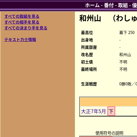
ホーム
-
番付
-
取組
-
優
和州山 （わしゅ
すべての取組を見る
すべての相手を見る
すべての決まり手を見る
最高位
幕下 250
テキスト力士情報
出身地
-
所属部屋
-
改名歴
和州山
初土俵
不明
最終場所
不明
生涯戦歴
0勝0敗／0
大正7年5月
下
使用符号の説明