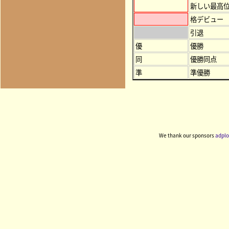
新しい最高
格デビュー
引退
優
優勝
同
優勝同点
準
準優勝
We thank our sponsors
adplo