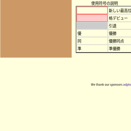
使用符号の説明
新しい最高
格デビュー
引退
優
優勝
同
優勝同点
準
準優勝
We thank our sponsors
adplo