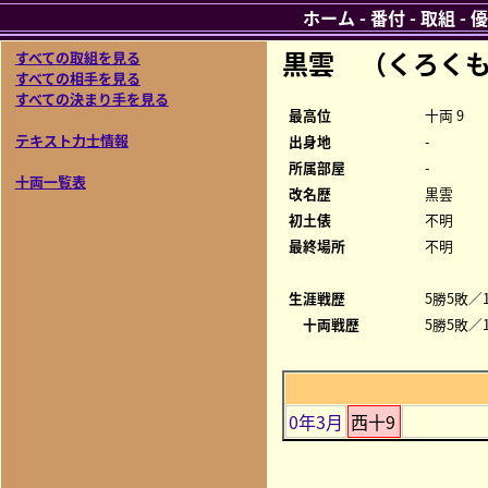
ホーム
-
番付
-
取組
-
優
黒雲 （くろく
すべての取組を見る
すべての相手を見る
すべての決まり手を見る
最高位
十両 9
テキスト力士情報
出身地
-
所属部屋
-
十両一覧表
改名歴
黒雲
初土俵
不明
最終場所
不明
生涯戦歴
5勝5敗／1
十両戦歴
5勝5敗／1
0年3月
西十9