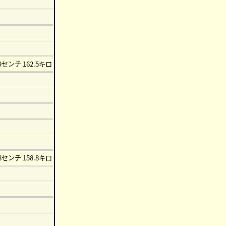
9センチ 162.5キロ
8センチ 158.8キロ