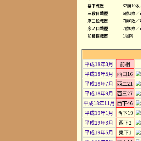
幕下戦歴
32勝10敗
三段目戦歴
6勝1敗／7
序二段戦歴
7勝0敗／7
序ノ口戦歴
7勝0敗／
前相撲戦歴
1場所
平成18年3月
前相
平成18年5月
西口16
平成18年7月
西二21
平成18年9月
西三27
平成18年11月
西下46
平成19年1月
西下19
平成19年3月
西下2
平成19年5月
東下1