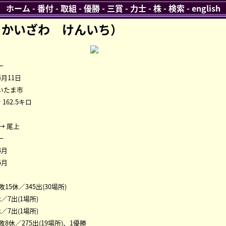
ホーム
-
番付
-
取組
-
優勝
-
三賞
-
力士
-
株
-
検索
-
english
さかいざわ けんいち）
一
4月11日
いたま市
 162.5キロ
→ 尾上
一
3月
5月
9敗15休／345出(30場所)
／7出(1場所)
／7出(1場所)
3敗8休／275出(19場所)、1優勝