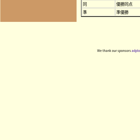
同
優勝同点
準
準優勝
We thank our sponsors
adplo