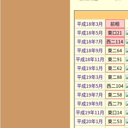
平成18年3月
前相
平成18年5月
東口21
平成18年7月
西二114
平成18年9月
東二64
平成18年11月
東二91
平成19年1月
東二62
平成19年3月
東二88
平成19年5月
西二104
平成19年7月
東二58
平成19年9月
西二79
平成19年11月
東口14
平成20年1月
東二53