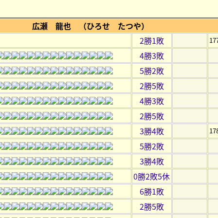
広瀬 龍也 （ひろせ たつや）
2勝1敗
1
4勝3敗
5勝2敗
2勝5敗
4勝3敗
2勝5敗
3勝4敗
17
5勝2敗
3勝4敗
0勝2敗5休
6勝1敗
2勝5敗