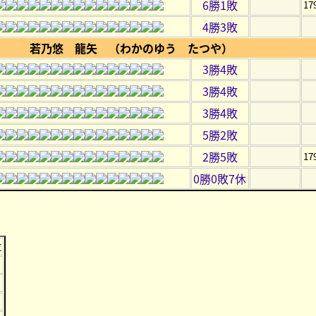
6勝1敗
1
4勝3敗
若乃悠 龍矢 （わかのゆう たつや）
3勝4敗
3勝4敗
3勝4敗
5勝2敗
2勝5敗
17
0勝0敗7休
位