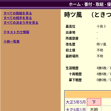
ホーム
-
番付
-
取組
-
優
時ツ風 （とき
すべての取組を見る
すべての相手を見る
すべての決まり手を見る
最高位
十両 3
テキスト力士情報
出身地
-
所属部屋
-
十両一覧表
改名歴
時ツ風
初土俵
不明
最終場所
不明
生涯戦歴
4勝6敗／1
十両戦歴
4勝6敗／1
幕下戦歴
0勝0敗／0
大正5年5月
下
大正6年1月
不明