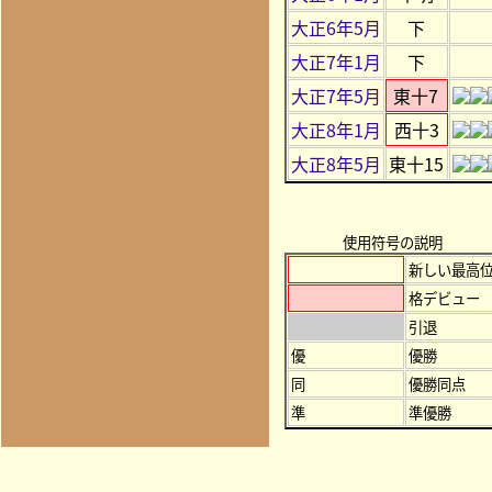
大正6年5月
下
大正7年1月
下
大正7年5月
東十7
大正8年1月
西十3
大正8年5月
東十15
使用符号の説明
新しい最高
格デビュー
引退
優
優勝
同
優勝同点
準
準優勝