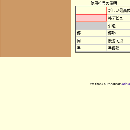
使用符号の説明
新しい最高
格デビュー
引退
優
優勝
同
優勝同点
準
準優勝
We thank our sponsors
adplo