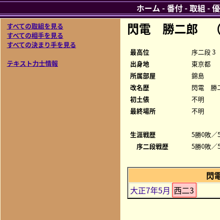
ホーム
-
番付
-
取組
-
優
閃電 勝二郎 （
すべての取組を見る
すべての相手を見る
すべての決まり手を見る
最高位
序二段 3
テキスト力士情報
出身地
東京都
所属部屋
錦島
改名歴
閃電 勝
初土俵
不明
最終場所
不明
生涯戦歴
5勝0敗／5
序二段戦歴
5勝0敗／
閃
大正7年5月
西二3