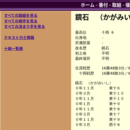
ホーム
-
番付
-
取組
-
優
鏡石 （かがみ
すべての取組を見る
すべての相手を見る
すべての決まり手を見る
最高位　　　　十両 6

テキスト力士情報
出身地　　　　-

所属部屋　　　-

十両一覧表
改名歴　　　　鏡石

初土俵　　　　不明

最終場所　　　不明

生涯戦歴　　　16勝48敗3分／67
　十両戦歴　　16勝48敗3分／67
鏡石　（かがみいし）

０年１１月　　　　東十６　　
０年３月　　　　　東十１０　
０年１１月　　　　東十１０　
０年１月　　　　　東十９　　
０年１１月　　　　東十８　　
０年３月　　　　　東十７　　
０年１１月　　　　東十９　　