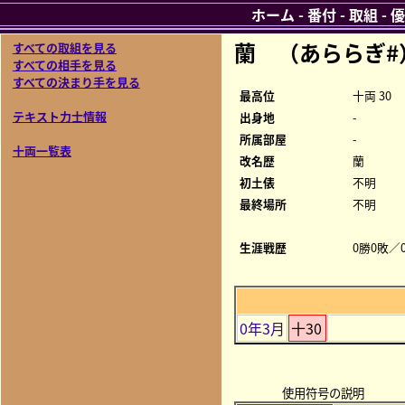
ホーム
-
番付
-
取組
-
優
蘭 （あららぎ#
すべての取組を見る
すべての相手を見る
すべての決まり手を見る
最高位
十両 30
テキスト力士情報
出身地
-
所属部屋
-
十両一覧表
改名歴
蘭
初土俵
不明
最終場所
不明
生涯戦歴
0勝0敗／0
0年3月
十30
使用符号の説明