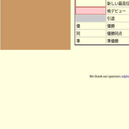
新しい最高
格デビュー
引退
優
優勝
同
優勝同点
準
準優勝
We thank our sponsors
adplo