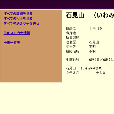
石見山 （いわみ
すべての取組を見る
すべての相手を見る
すべての決まり手を見る
最高位　　　　十両 30

テキスト力士情報
出身地　　　　-

所属部屋　　　-

十両一覧表
改名歴　　　　石見山

初土俵　　　　不明

最終場所　　　不明

生涯戦歴　　　0勝0敗／0出(0場
石見山　（いわみやま#）
