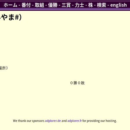
ホーム
-
番付
-
取組
-
優勝
-
三賞
-
力士
-
株
-
検索
-
english
やま#）
所)

We thank our sponsors
adplorer.de
and
adplorer.fr
for providing our hosting.