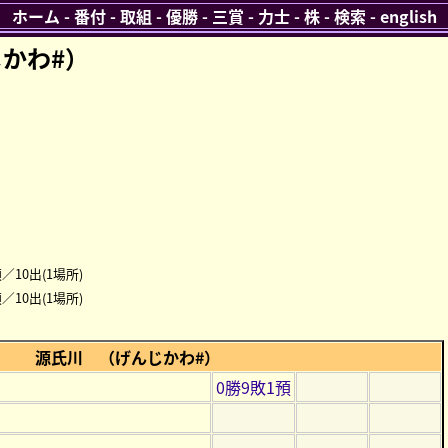
ホーム
-
番付
-
取組
-
優勝
-
三賞
-
力士
-
株
-
検索
-
english
かわ#）
／10出(1場所)
／10出(1場所)
源氏川 （げんじかわ#）
0勝9敗1預