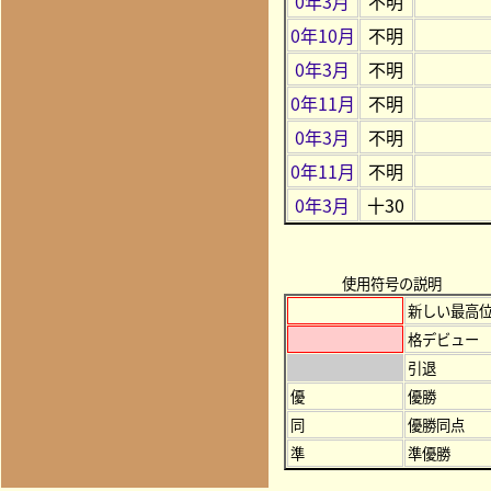
0年3月
不明
0年10月
不明
0年3月
不明
0年11月
不明
0年3月
不明
0年11月
不明
0年3月
十30
使用符号の説明
新しい最高
格デビュー
引退
優
優勝
同
優勝同点
準
準優勝