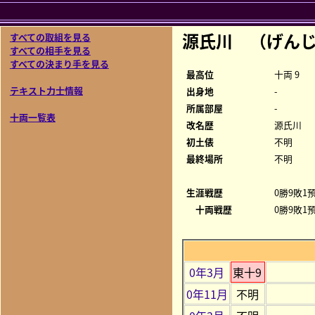
源氏川 （げんじ
すべての取組を見る
すべての相手を見る
すべての決まり手を見る
最高位
十両 9
テキスト力士情報
出身地
-
所属部屋
-
十両一覧表
改名歴
源氏川
初土俵
不明
最終場所
不明
生涯戦歴
0勝9敗1預
十両戦歴
0勝9敗1預
0年3月
東十9
0年11月
不明