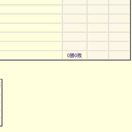
0勝0敗
位