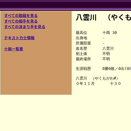
八雲川 （やくも
すべての取組を見る
すべての相手を見る
すべての決まり手を見る
最高位　　　　十両 30

テキスト力士情報
出身地　　　　-

所属部屋　　　-

十両一覧表
改名歴　　　　八雲川

初土俵　　　　不明

最終場所　　　不明

生涯戦歴　　　0勝0敗／0出(0場
八雲川　（やくもがわ#）
