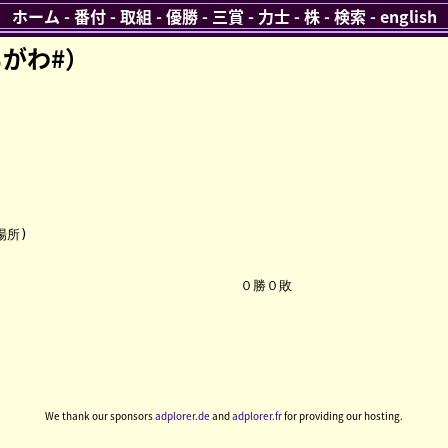
ホーム
-
番付
-
取組
-
優勝
-
三賞
-
力士
-
株
-
検索
-
english
がわ#）
所)

We thank our sponsors
adplorer.de
and
adplorer.fr
for providing our hosting.