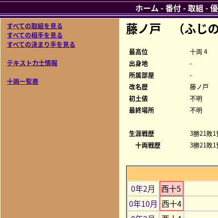
ホーム
-
番付
-
取組
-
優
藤ノ戸 （ふじ
すべての取組を見る
すべての相手を見る
すべての決まり手を見る
最高位
十両 4
テキスト力士情報
出身地
-
所属部屋
-
十両一覧表
改名歴
藤ノ戸
初土俵
不明
最終場所
不明
生涯戦歴
3勝21敗1
十両戦歴
3勝21敗1
0年2月
西十5
0年10月
西十4