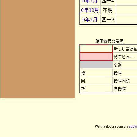
0年2月
西十4
0年10月
不明
0年2月
西十9
使用符号の説明
新しい最高
格デビュー
引退
優
優勝
同
優勝同点
準
準優勝
We thank our sponsors
adplo