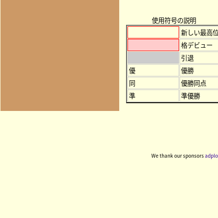
使用符号の説明
新しい最高
格デビュー
引退
優
優勝
同
優勝同点
準
準優勝
We thank our sponsors
adplo