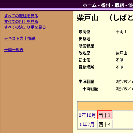
ホーム
-
番付
-
取組
-
優
柴戸山 （しば
すべての取組を見る
すべての相手を見る
すべての決まり手を見る
最高位
十両 1
テキスト力士情報
出身地
-
所属部屋
-
十両一覧表
改名歴
柴戸山
初土俵
不明
最終場所
不明
生涯戦歴
0勝7敗／7
十両戦歴
0勝7敗／7
0年10月
西十1
0年2月
西十4