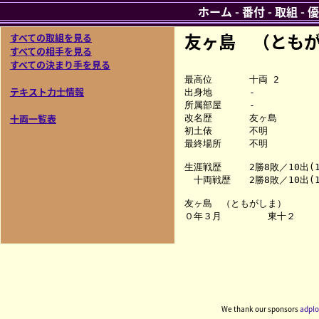
ホーム
-
番付
-
取組
-
優
友ヶ島 （とも
すべての取組を見る
すべての相手を見る
すべての決まり手を見る
最高位　　　　十両 2

テキスト力士情報
出身地　　　　-

所属部屋　　　-

十両一覧表
改名歴　　　　友ヶ島

初土俵　　　　不明

最終場所　　　不明

生涯戦歴　　　2勝8敗／10出(1
　十両戦歴　　2勝8敗／10出(1
友ヶ島　（ともがしま）

We thank our sponsors
adplo