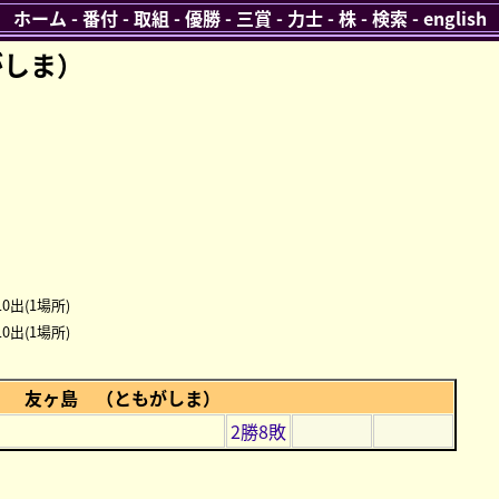
ホーム
-
番付
-
取組
-
優勝
-
三賞
-
力士
-
株
-
検索
-
english
がしま）
0出(1場所)
0出(1場所)
友ヶ島 （ともがしま）
2勝8敗