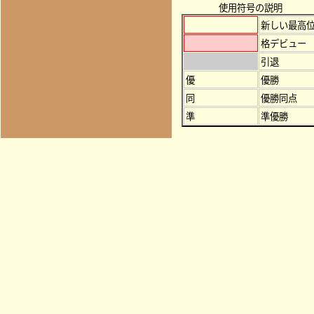
使用符号の説明
新しい最高
格デビュー
引退
優
優勝
同
優勝同点
準
準優勝