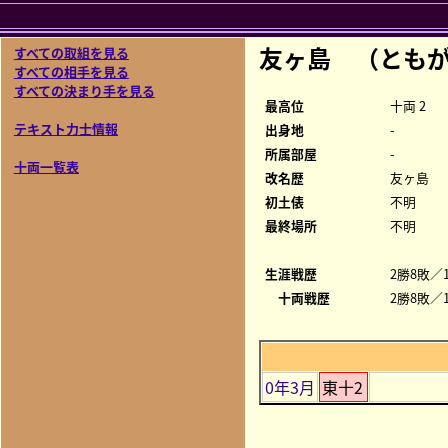
友ヶ島 （とも
すべての取組を見る
すべての相手を見る
すべての決まり手を見る
最高位
十両 2
テキスト力士情報
出身地
-
所属部屋
-
十両一覧表
改名歴
友ヶ島
初土俵
不明
最終場所
不明
生涯戦歴
2勝8敗／1
十両戦歴
2勝8敗／1
0年3月
東十2