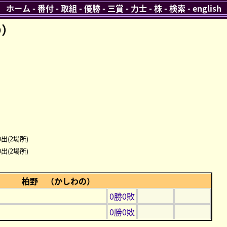
ホーム
-
番付
-
取組
-
優勝
-
三賞
-
力士
-
株
-
検索
-
english
の）
出(2場所)
出(2場所)
柏野 （かしわの）
0勝0敗
0勝0敗