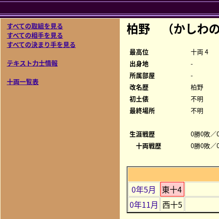
柏野 （かしわ
すべての取組を見る
すべての相手を見る
すべての決まり手を見る
最高位
十両 4
テキスト力士情報
出身地
-
所属部屋
-
十両一覧表
改名歴
柏野
初土俵
不明
最終場所
不明
生涯戦歴
0勝0敗／0
十両戦歴
0勝0敗／0
0年5月
東十4
0年11月
西十5