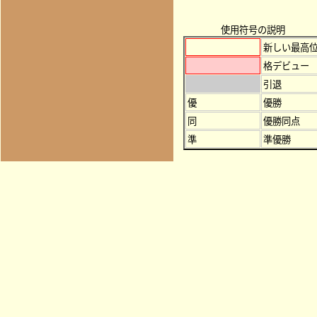
使用符号の説明
新しい最高
格デビュー
引退
優
優勝
同
優勝同点
準
準優勝