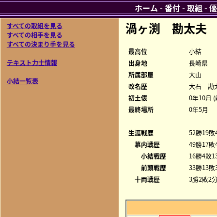
ホーム
-
番付
-
取組
-
優
渦ヶ渕 勘太夫
すべての取組を見る
すべての相手を見る
すべての決まり手を見る
最高位
小結
テキスト力士情報
出身地
長崎県
所属部屋
大山
小結一覧表
改名歴
大石 勘
初土俵
0年10月 
最終場所
0年5月
生涯戦歴
52勝19敗
幕内戦歴
49勝17敗
小結戦歴
16勝4敗1
前頭戦歴
33勝13敗
十両戦歴
3勝2敗2分