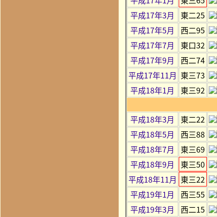
平成17年3月
東二25
平成17年5月
西二95
平成17年7月
東口32
平成17年9月
西二74
平成17年11月
東三73
平成18年1月
東三92
平成18年3月
東二22
平成18年5月
西三88
平成18年7月
東三69
平成18年9月
東三50
平成18年11月
東三22
平成19年1月
西三55
平成19年3月
西二15