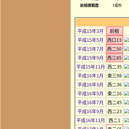
前相撲戦歴
1場所
平成15年3月
前相
平成15年5月
西口13
平成15年7月
西二50
平成15年9月
西三85
平成15年11月
西二35
平成16年1月
東三98
平成16年3月
西二36
平成16年5月
東二16
平成16年7月
西二45
平成16年9月
西二23
平成16年11月
西二1
平成17年1月
東三65