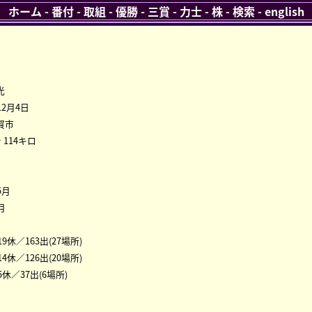
ホーム
-
番付
-
取組
-
優勝
-
三賞
-
力士
-
株
-
検索
-
english
）
光
12月4日
賀市
 114キロ
5月
月
19休／163出(27場所)
14休／126出(20場所)
5休／37出(6場所)