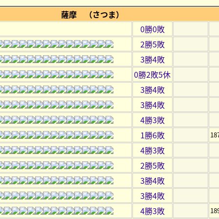
薩摩 （さつま）
0勝0敗
2勝5敗
3勝4敗
0勝2敗5休
3勝4敗
3勝4敗
4勝3敗
1勝6敗
18
4勝3敗
2勝5敗
3勝4敗
3勝4敗
4勝3敗
18