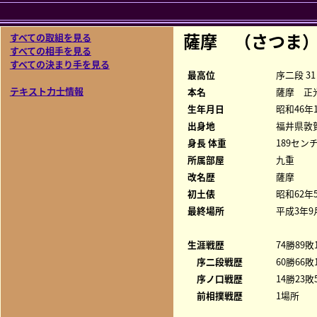
薩摩 （さつま
すべての取組を見る
すべての相手を見る
すべての決まり手を見る
最高位
序二段 31
テキスト力士情報
本名
薩摩 正
生年月日
昭和46年
出身地
福井県敦
身長 体重
189センチ
所属部屋
九重
改名歴
薩摩
初土俵
昭和62年
最終場所
平成3年9
生涯戦歴
74勝89敗
序二段戦歴
60勝66敗
序ノ口戦歴
14勝23敗
前相撲戦歴
1場所