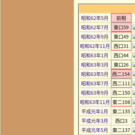
昭和62年5月
前相
昭和62年7月
東口59
昭和62年9月
東口49
昭和62年11月
西口31
昭和63年1月
西口44
昭和63年3月
東口26
昭和63年5月
西二154
昭和63年7月
西二111
昭和63年9月
西二150
昭和63年11月
東二108
平成元年1月
東二135
平成元年3月
西口3
平成元年5月
東二137