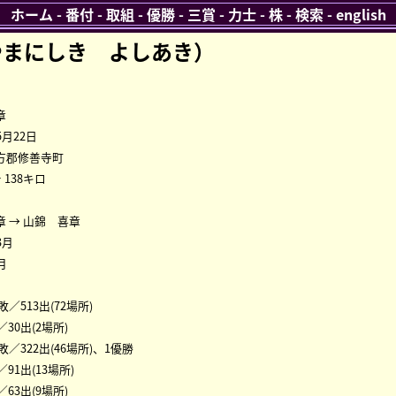
ホーム
-
番付
-
取組
-
優勝
-
三賞
-
力士
-
株
-
検索
-
english
やまにしき よしあき）
章
5月22日
方郡修善寺町
 138キロ
 → 山錦 喜章
3月
月
7敗／513出(72場所)
／30出(2場所)
0敗／322出(46場所)、1優勝
／91出(13場所)
／63出(9場所)