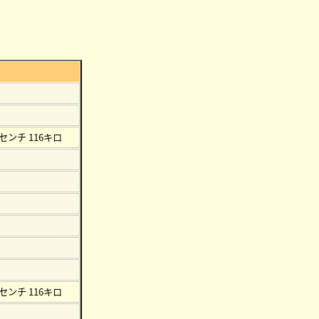
0センチ 116キロ
0センチ 116キロ