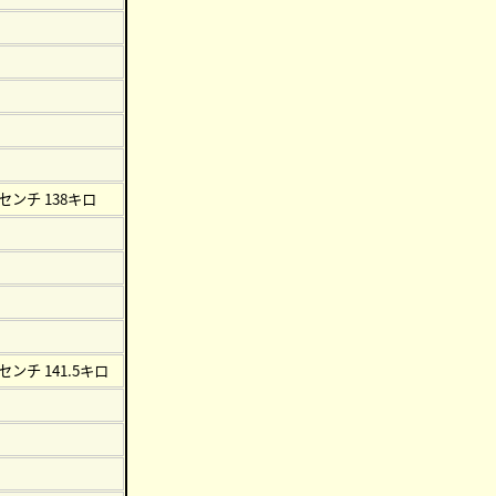
4センチ 138キロ
4センチ 141.5キロ