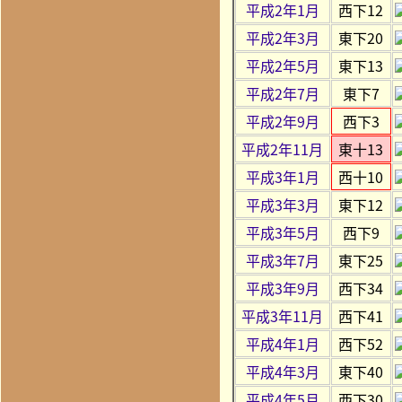
平成2年1月
西下12
平成2年3月
東下20
平成2年5月
東下13
平成2年7月
東下7
平成2年9月
西下3
平成2年11月
東十13
平成3年1月
西十10
平成3年3月
東下12
平成3年5月
西下9
平成3年7月
東下25
平成3年9月
西下34
平成3年11月
西下41
平成4年1月
西下52
平成4年3月
東下40
平成4年5月
西下30