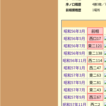
序ノ口戦歴
4勝3敗／7
前相撲戦歴
1場所
昭和56年3月
前相
昭和56年5月
西口17
昭和56年7月
東二121
昭和56年9月
東二138
昭和56年11月
西二114
昭和57年1月
西二47
昭和57年3月
東二63
昭和57年5月
東二81
昭和57年7月
東二43
昭和57年9月
西三67
昭和57年11月
西二2