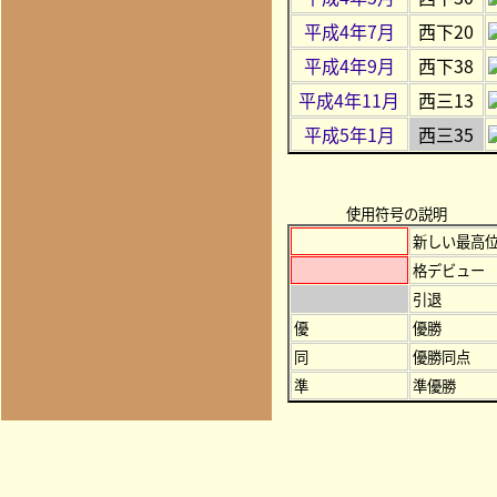
平成4年7月
西下20
平成4年9月
西下38
平成4年11月
西三13
平成5年1月
西三35
使用符号の説明
新しい最高
格デビュー
引退
優
優勝
同
優勝同点
準
準優勝