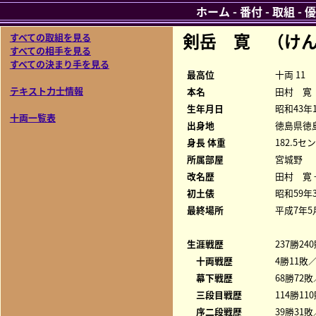
ホーム
-
番付
-
取組
-
優
剣岳 寛 （け
すべての取組を見る
すべての相手を見る
すべての決まり手を見る
最高位
十両 11
テキスト力士情報
本名
田村 寛
生年月日
昭和43年
十両一覧表
出身地
徳島県徳
身長 体重
182.5セン
所属部屋
宮城野
改名歴
田村 寛 
初土俵
昭和59年
最終場所
平成7年5
生涯戦歴
237勝24
十両戦歴
4勝11敗／
幕下戦歴
68勝72敗
三段目戦歴
114勝11
序二段戦歴
39勝31敗