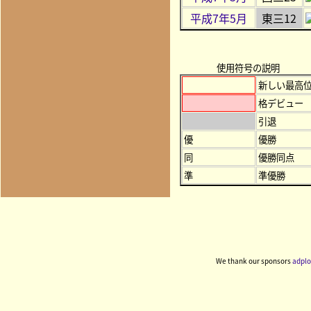
平成7年5月
東三12
使用符号の説明
新しい最高
格デビュー
引退
優
優勝
同
優勝同点
準
準優勝
We thank our sponsors
adplo