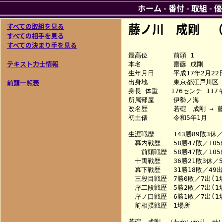
ホーム
-
番付
-
取組
-
優
藤ノ川 成剛 
すべての取組を見る
すべての相手を見る
すべての決まり手を見る
最高位　　　　前頭 1

テキスト力士情報
本名　　　　　齋藤 成剛

生年月日　　　平成17年2月22日
前頭一覧表
出身地　　　　東京都江戸川区 
身長 体重　　176センチ 117キ
所属部屋　　　伊勢ノ海

改名歴　　　　若碇　成剛 → 藤
初土俵　　　　令和5年1月

生涯戦歴　　　143勝89敗3休／2
　幕内戦歴　　58勝47敗／105
　　前頭戦歴　58勝47敗／105
　十両戦歴　　36勝21敗3休／56
　幕下戦歴　　31勝18敗／49出(
　三段目戦歴　7勝0敗／7出(1場
　序二段戦歴　5勝2敗／7出(1場
　序ノ口戦歴　6勝1敗／7出(1場
　前相撲戦歴　1場所

若碇　成剛　（わかいかり　せい