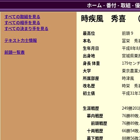
ホーム
-
番付
-
取組
-
優
時疾風 秀喜 
すべての取組を見る
すべての相手を見る
すべての決まり手を見る
最高位
前頭 9
テキスト力士情報
本名
冨栄 秀
生年月日
平成8年8
前頭一覧表
出身地
宮城県栗
身長 体重
179センチ
大学
東京農業
所属部屋
時津風
改名歴
時栄 秀喜
初土俵
平成31年
生涯戦歴
249勝20
幕内戦歴
76勝89敗
前頭戦歴
76勝89敗
十両戦歴
66勝54敗
幕下戦歴
88勝56敗