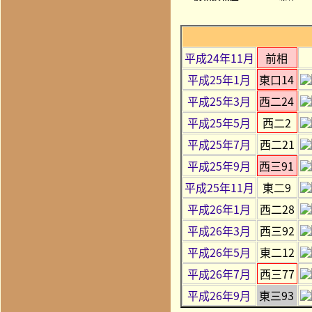
平成24年11月
前相
平成25年1月
東口14
平成25年3月
西二24
平成25年5月
西二2
平成25年7月
西二21
平成25年9月
西三91
平成25年11月
東二9
平成26年1月
西二28
平成26年3月
西三92
平成26年5月
東二12
平成26年7月
西三77
平成26年9月
東三93