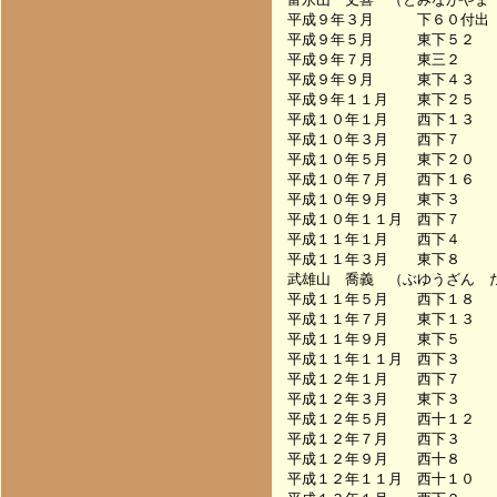
平成９年３月　　　下６０付出　　　
平成９年５月　　　東下５２　　　　
平成９年７月　　　東三２　　　　　
平成９年９月　　　東下４３　　　　
平成９年１１月　　東下２５　　　　
平成１０年１月　　西下１３　　　　
平成１０年３月　　西下７　　　　　
平成１０年５月　　東下２０　　　　
平成１０年７月　　西下１６　　　　
平成１０年９月　　東下３　　　　　
平成１０年１１月　西下７　　　　　
平成１１年１月　　西下４　　　　　
平成１１年３月　　東下８　　　　　
武雄山　喬義　（ぶゆうざん　た
平成１１年５月　　西下１８　　　　
平成１１年７月　　東下１３　　　　
平成１１年９月　　東下５　　　　　
平成１１年１１月　西下３　　　　　
平成１２年１月　　西下７　　　　　
平成１２年３月　　東下３　　　　　
平成１２年５月　　西十１２　　　　
平成１２年７月　　西下３　　　　　
平成１２年９月　　西十８　　　　　
平成１２年１１月　西十１０　　　　