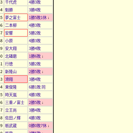
3
千代虎
4勝3敗
4
魁勝
3勝4敗
5
夢之富士
1勝5敗1休
↓
6
二本柳
4勝3敗
7
安響
5勝2敗
8
小原
4勝3敗
9
安大翔
3勝4敗
0
北磻磨
1勝6敗
↓
1
行徳
5勝2敗
2
新隆山
2勝5敗
↓
3
滑翔
3勝4敗
4
東俊隆
6勝1敗 同
5
時天嵐
4勝3敗
6
三重ノ富士
2勝5敗
↓
7
立王尚
3勝4敗
8
佐田ノ輝
4勝3敗
9
栃武蔵
0勝0敗7休
↓