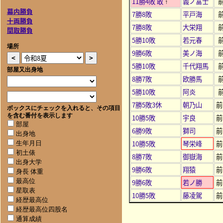
11勝4敗 敢
義ノ富士
前
↑
幕内勝負
7勝8敗
平戸海
前
十両勝負
7勝8敗
大栄翔
前
関取勝負
5勝10敗
若元春
前
場所
9勝6敗
美ノ海
前
5勝10敗
千代翔馬
前
部屋又出身地
8勝7敗
欧勝馬
前
5勝10敗
阿炎
前
7勝5敗3休
朝乃山
前
ボックスにチェックを入れると、その項目
を含む番付を表示します
10勝5敗
宇良
前
部屋
6勝9敗
獅司
前
出身地
10勝5敗
琴栄峰
前
生年月日
初土俵
8勝7敗
御嶽海
前
出身大学
9勝6敗
翔猿
前
身長 体重
9勝6敗
若ノ勝
前
最高位
星取表
10勝5敗
藤凌駕
前
経歴最高位
経歴最高位四股名
通算成績