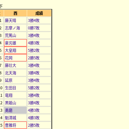
下
位
西
成績
1
藤天晴
3勝4敗
2
志摩ノ海
0勝7敗
3
荒篤山
3勝4敗
4
豪刃雄
4勝3敗
5
大皇翔
5勝2敗
6
花岡
2勝5敗
7
藤壮大
3勝4敗
8
北天海
3勝4敗
9
延原
3勝4敗
0
生田目
5勝2敗
1
竜翔
3勝4敗
2
黒姫山
3勝4敗
3
勇磨
4勝3敗
4
魁清城
4勝3敗
5
豊雅将
2勝5敗