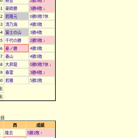
0
栃登
2勝5敗
↓
1
豪欧勝
3勝4敗
↓
2
若隆元
0勝0敗7休
3
清乃海
4勝3敗
4
富士の山
3勝4敗
5
千代の勝
2勝5敗
↓
6
豪ノ勝
4勝3敗
7
春山
4勝3敗
8
大昇龍
0勝0敗7休
↓
9
春雷
3勝4敗
↓
0
若雅
5勝2敗
出
出
段目
西
成績
1
隆志
5勝2敗
↑