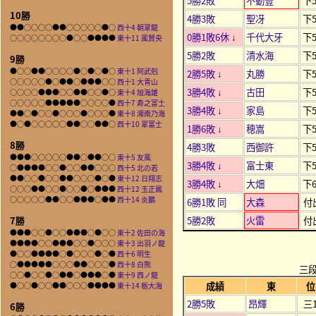
5勝2敗
不動豊
下5
10勝
4勝3敗
聖冴
下5
●●○○○○●●○○○○○●○
西十4 朝翠龍
0勝1敗6休
千代大牙
下5
↓
○○○○○○○○●○○●●●●
東十11 風賢央
5勝2敗
清水海
下5
9勝
●○○●●○○○○●○●○●○
東十1 阿武剋
2勝5敗
丸勝
下5
↓
○○○○○●○●●○●●●○○
西十1 大青山
3勝4敗
古田
下5
○○○○●●●○○●●○○●○
東十4 旭海雄
↓
○○○○○●●●●●○○○○●
西十7 寿之富士
3勝4敗
家島
下5
↓
●●○●○○●○○○●○○○●
東十8 湘南乃海
●○●○○○○○●●○○●●○
西十10 翠富士
1勝6敗
穂嵩
下5
↓
8勝
4勝3敗
西御許
下5
●●●○○○○○●●○●●○○
東十5 友風
3勝4敗
富士東
下5
↓
○●●●●○○●○○●●○○○
西十5 北の若
●●○○●○○●●○○○●○●
東十12 日翔志
3勝4敗
大畑
下6
↓
○○○●●○○●○○●○●●●
西十12 玉正鳳
○○○○○●●○○●●●○●●
西十14 炎鵬
6勝1敗 同
大森
付
5勝2敗
火雷
付
7勝
●●●○○●○○●●●○●○○
東十2 佐田の海
●●●●○○●●●○○●○○○
東十3 出羽ノ龍
●○○●●●●○●○○○●○●
西十6 明生
○●●●●●○○○●●○○○●
西十8 白熊
三
○○●○○●○●●○●●●○●
東十9 西ノ龍
成績
東
位
●○○●○○●●○○○●●●●
東十14 栃大海
2勝5敗
昂輝
三
6勝