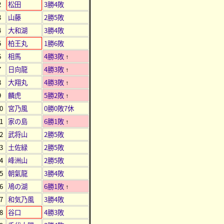
2
松田
3勝4敗
3
山藤
2勝5敗
4
大和湖
3勝4敗
5
柏王丸
1勝6敗
6
相馬
4勝3敗
↑
7
日向龍
4勝3敗
↑
8
大翔丸
4勝3敗
↑
9
麟虎
5勝2敗
↑
0
宮乃風
0勝0敗7休
1
家の島
6勝1敗
↑
2
武将山
2勝5敗
3
土佐緑
2勝5敗
4
峰洲山
2勝5敗
5
朝氣龍
3勝4敗
6
鳰の湖
6勝1敗
↑
7
和気乃風
3勝4敗
8
谷口
4勝3敗