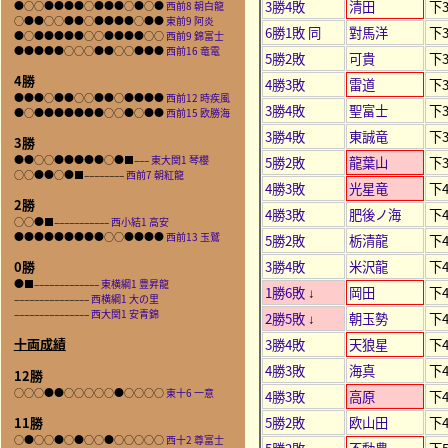
3勝4敗
清田
下3
●○○●●●●○●●●○●○●
西前8 朝白龍
○●●○○●●○●●●●○●●
東前9 阿炎
6勝1敗 同
對馬洋
下3
●○●●●●●○○●●●●○○
西前9 錦富士
●●●●●○○○●●○○●●●
西前16 竜電
5勝2敗
可貴
下3
4勝
4勝3敗
雷道
下3
●●●○●●○○●●○●●●●
西前12 時疾風
3勝4敗
聖富士
下3
●○●●●●●●●○○●○●●
西前15 欧勝海
3勝4敗
東誠竜
下3
3勝
●●○○●●●●●○●■–––
東大関1 琴櫻
5勝2敗
龍葉山
下3
○○●●○●■––––––––
西前7 朝紅龍
4勝3敗
光星竜
下4
2勝
4勝3敗
肥後ノ海
下4
○○●■–––––––––––
西小結1 高安
●●●●●●●●●○○●●●●
西前13 玉鷲
5勝2敗
栃清龍
下4
3勝4敗
米沢龍
下4
0勝
●■–––––––––––––
東横綱1 豊昇龍
1勝6敗
岡田
下4
↓
–––––––––––––––
西横綱1 大の里
–––––––––––––––
西大関1 安青錦
2勝5敗
朝玉勢
下4
↓
十両成績
3勝4敗
天狼星
下4
4勝3敗
海真
下4
12勝
○○○●●○○○○○●○○○○
東十6 一意
4勝3敗
高原
下4
5勝2敗
欧山田
下4
11勝
○●○○●○●○○●○○○○○
西十2 尊富士