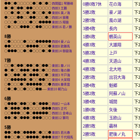
0勝0敗7休
花の海
下1
●●○●○○○○○●○●○●○
西関脇1 琴勝峰
●○●□●●○●●○○○○○○
西前3 王鵬
5勝2敗
豪ノ湖
下1
○○●○●○○●○●○□●○●
東前6 美ノ海
●○○○●●○○●●○○○●○
西前14 狼雅
2勝5敗
風の湖
下1
○○○●○○○○●○○●●●●
東前15 翔猿
○●○○○●●●○○●●○○○
東前16 若ノ勝
3勝4敗
長内
下1
8勝
1勝6敗
鶴英山
下2
○●○○○○●○○○●●●●●
西前4 豪ノ山
4勝3敗
大雄翔
下2
●●○○○○○●●●●○○○●
東前8 欧勝馬
○●●●○○●○●○○○●○●
東前14 御嶽海
5勝2敗
上戸
下2
7勝
4勝3敗
天道山
下2
○□●○●●○●●○●○●●○
東前1 藤ノ川
4勝3敗
北大地
下2
●○●○○●●●○●●○●○○
西前1 隆の勝
●○○●●○●○●●●○○●○
東前3 平戸海
2勝5敗
出羽大海
下2
○○●●●●●○●○○●●○○
東前4 大栄翔
○●○○○●○●●●●●○○●
西前6 藤青雲
3勝4敗
魁郷
下2
○●○●○○●○○○●■–––
東前10 朝乃山
5勝2敗
阿蘇ノ山
下2
6勝
3勝4敗
城間
下2
○●●●○●●○○●○●●●○
西前2 一山本
●○●●●○●●○○○○●●●
西前5 正代
1勝6敗
矢後
下2
○○●●●○○●○●●●●●○
西前11 金峰山
4勝3敗
玉欧山
下3
●●○●○●●●○●●●○○○
東前12 獅司
2勝5敗
靍林
下3
5勝
●●○●●○●●●●○●○○●
東前5 若元春
2勝5敗
肥後ノ丸
下3
●●○○●○○●●●●○●●●
東前7 千代翔馬