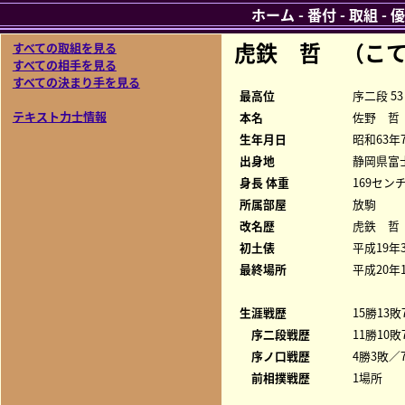
ホーム
-
番付
-
取組
-
優
虎鉄 哲 （こ
すべての取組を見る
すべての相手を見る
すべての決まり手を見る
最高位
序二段 53
テキスト力士情報
本名
佐野 哲
生年月日
昭和63年
出身地
静岡県富
身長 体重
169センチ
所属部屋
放駒
改名歴
虎鉄 哲
初土俵
平成19年
最終場所
平成20年
生涯戦歴
15勝13敗
序二段戦歴
11勝10敗
序ノ口戦歴
4勝3敗／7
前相撲戦歴
1場所