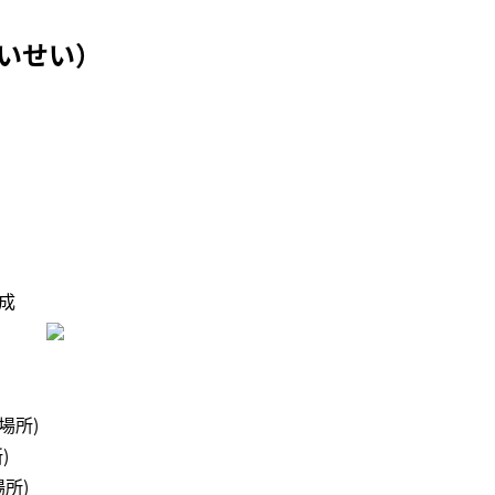
いせい）
成
5場所)
)
場所)