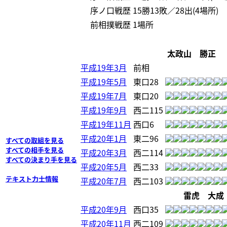
序ノ口戦歴
15勝13敗／28出(4場所)
前相撲戦歴
1場所
太政山 勝正 
平成19年3月
前相
平成19年5月
東口28
平成19年7月
東口20
平成19年9月
西二115
平成19年11月
西口6
平成20年1月
東二96
すべての取組を見る
すべての相手を見る
平成20年3月
西二114
すべての決まり手を見る
平成20年5月
西二33
テキスト力士情報
平成20年7月
西二103
雷虎 大成
平成20年9月
西口35
平成20年11月
西二109