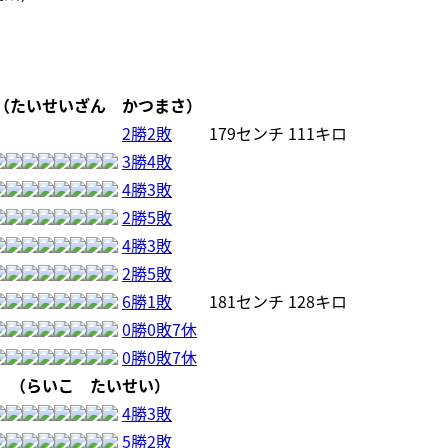
（たいせいざん かつまさ）
2勝2敗
179センチ 111キロ
3勝4敗
4勝3敗
2勝5敗
4勝3敗
2勝5敗
6勝1敗
181センチ 128キロ
0勝0敗7休
0勝0敗7休
 （らいこ たいせい）
4勝3敗
5勝2敗