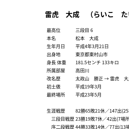
雷虎 大成 （らいこ た
最高位
三段目 6
本名
松本 大成
生年月日
平成4年3月21日
出身地
東京都東村山市
身長 体重
181.5センチ 133キロ
所属部屋
高田川
改名歴
太政山 勝正 → 雷虎 大
初土俵
平成19年3月
最終場所
平成23年5月
生涯戦歴
82勝65敗21休／147出(2
三段目戦歴
23勝19敗7休／42出(7場所
序二段戦歴
44勝33敗14休／77出(13