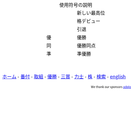
使用符号の説明
新しい最高位
格デビュー
引退
優
優勝
同
優勝同点
準
準優勝
ホーム
-
番付
-
取組
-
優勝
-
三賞
-
力士
-
株
-
検索
-
english
We thank our sponsors
adplo