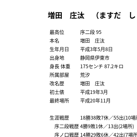
増田 庄汰 （ますだ し
最高位
序二段 95
本名
増田 庄汰
生年月日
平成3年5月8日
出身地
静岡県伊東市
身長 体重
175センチ 87.2キロ
所属部屋
荒汐
改名歴
増田 庄汰
初土俵
平成19年3月
最終場所
平成20年11月
生涯戦歴
18勝38敗7休／55出(10場
序二段戦歴
4勝9敗1休／13出(2場所)
序ノ口戦歴
14勝29敗6休／42出(7場所