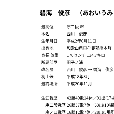
碧海 俊彦 （あおいうみ
最高位
序二段 69
本名
西川 俊彦
生年月日
平成2年6月11日
出身地
和歌山県東牟婁郡串本町
身長 体重
170センチ 134.7キロ
所属部屋
田子ノ浦
改名歴
西川 俊彦 → 碧海 俊彦
初土俵
平成18年3月
最終場所
平成20年11月
生涯戦歴
42勝49敗14休／91出(17
序二段戦歴
26勝37敗7休／63出(10場
序ノ口戦歴
16勝12敗7休／28出(5場所