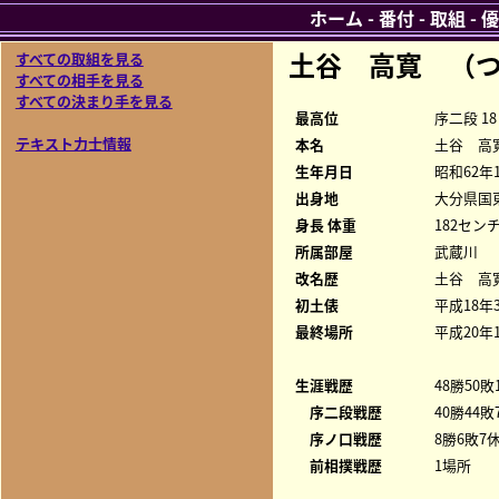
ホーム
-
番付
-
取組
-
優
土谷 高寛 （
すべての取組を見る
すべての相手を見る
すべての決まり手を見る
最高位
序二段 18
テキスト力士情報
本名
土谷 高
生年月日
昭和62年
出身地
大分県国
身長 体重
182センチ
所属部屋
武蔵川
改名歴
土谷 高
初土俵
平成18年
最終場所
平成20年
生涯戦歴
48勝50敗
序二段戦歴
40勝44敗
序ノ口戦歴
8勝6敗7休
前相撲戦歴
1場所