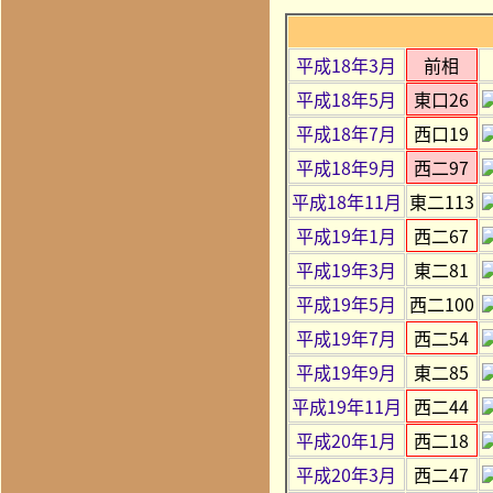
平成18年3月
前相
平成18年5月
東口26
平成18年7月
西口19
平成18年9月
西二97
平成18年11月
東二113
平成19年1月
西二67
平成19年3月
東二81
平成19年5月
西二100
平成19年7月
西二54
平成19年9月
東二85
平成19年11月
西二44
平成20年1月
西二18
平成20年3月
西二47