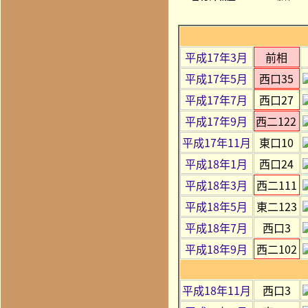
平成17年3月
前相
平成17年5月
西口35
平成17年7月
西口27
平成17年9月
西二122
平成17年11月
東口10
平成18年1月
西口24
平成18年3月
西二111
平成18年5月
東二123
平成18年7月
西口3
平成18年9月
西二102
平成18年11月
西口3