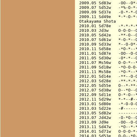
2009.05 Sd83w   -OO--O*-
2009.07 Sd52w   -*%-O-*-
2009.09 Sd37e   -O-*-*-O
2009.11 Sd49e   *-*-O-*-
Otakayama Shota

2010.01 Sd78e   -*-*-*-*
2010.03 Jd3w    O-O-O--O
2010.05 Sd42e   -**-O--O
2010.07 Sd61w   *-O-*--O
2010.09 Sd33w   *--O-O*-
2010.11 Sd58e   -*O-*--*
2011.01 Sd87e   -OO--O-O
2011.05 Sd30w   -O*-*--O
2011.07 Ms56w   O-O-*--*
2011.09 Sd18w   -*O-O-O-
2011.11 Ms58e   -*O-*--*
2012.01 Sd14e   -**--O-O
2012.03 Sd28e   -**-*-*-
2012.05 Sd55e   O--*-**-
2012.07 Sd38w   O--*O--O
2012.09 Sd11e   O-*-O--*
2012.11 Sd29w   *-*--#--
2013.01 Sd80e   -*-O-O-O
2013.03 Sd22e   -#------
2013.05 Sd82w   --------
2013.07 Jd42w   -O-*O--O
2013.09 Jd9e    -OO--O-O
2013.11 Sd47w   -*O--*-*
2014.01 Sd71w   O-O-O-*-
2014.03 Sd53e   O-O--*O-