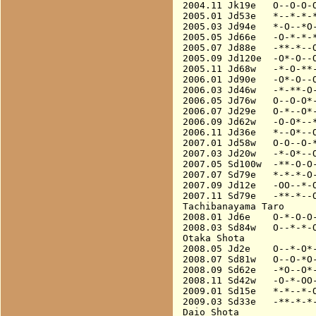
2004.11 Jk19e   O--O-O-O
2005.01 Jd53e   *--*-*-*
2005.03 Jd94e   *-O--*O-
2005.05 Jd66e   -O-*-*-*
2005.07 Jd88e   -**-*--O
2005.09 Jd120e  -O*-O--O
2005.11 Jd68w   -*-O-**-
2006.01 Jd90e   -O*-O--O
2006.03 Jd46w   -*-**-O-
2006.05 Jd76w   O--O-O*-
2006.07 Jd29e   O-*--O*-
2006.09 Jd62w   -O-O*--*
2006.11 Jd36e   *--O*--O
2007.01 Jd58w   O-O--O-*
2007.03 Jd20w   -*-O*--O
2007.05 Sd100w  -**-O-O-
2007.07 Sd79e   *-*-*-O-
2007.09 Jd12e   -OO--*-O
2007.11 Sd79e   -**-*--O
Tachibanayama Taro

2008.01 Jd6e    O-*-O-O-
2008.03 Sd84w   O--*-*-O
Otaka Shota

2008.05 Jd2e    O--*-O*-
2008.07 Sd81w   O--O-*O-
2008.09 Sd62e   -*O--O*-
2008.11 Sd42w   -O-*-OO-
2009.01 Sd15e   *-*--*-O
2009.03 Sd33e   -**-*-*-
Daio Shota
