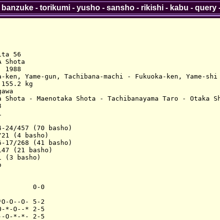
-
banzuke
-
torikumi
-
yusho
-
sansho
-
rikishi
-
kabu
-
query
ta 56

 Shota

 1988

a-ken, Yame-gun, Tachibana-machi - Fukuoka-ken, Yame-shi

155.2 kg

awa

a Shota - Maenotaka Shota - Tachibanayama Taro - Otaka Sh




-24/457 (70 basho)

21 (4 basho)

-17/268 (41 basho)

47 (21 basho)

 (3 basho)



        0-0

O-O--O- 5-2

-*-O--* 2-5

-O-*-*- 2-5
