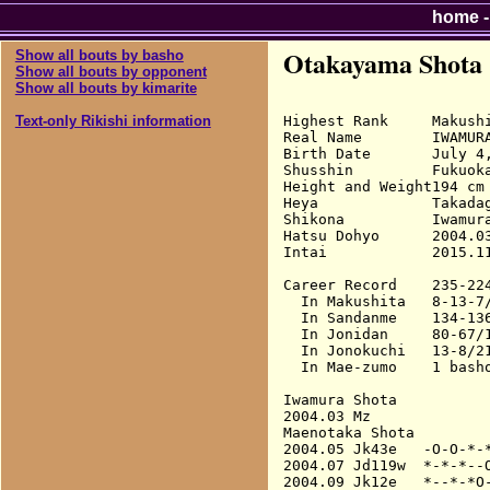
home
Otakayama Shota
Show all bouts by basho
Show all bouts by opponent
Show all bouts by kimarite
Highest Rank     Makushi
Text-only Rikishi information
Real Name        IWAMURA
Birth Date       July 4,
Shusshin         Fukuok
Height and Weight194 cm 
Heya             Takadag
Shikona          Iwamur
Hatsu Dohyo      2004.03
Intai            2015.11
Career Record    235-224
  In Makushita   8-13-7/
  In Sandanme    134-136
  In Jonidan     80-67/1
  In Jonokuchi   13-8/21
  In Mae-zumo    1 basho
Iwamura Shota

2004.03 Mz              
Maenotaka Shota

2004.05 Jk43e   -O-O-*-*
2004.07 Jd119w  *-*-*--O
2004.09 Jk12e   *--*-*O-