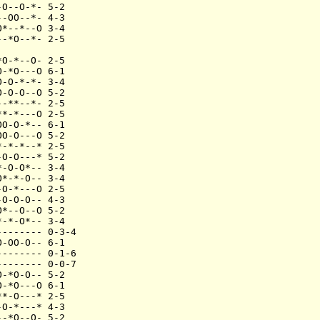
O--O-*- 5-2

-OO--*- 4-3

*--*--O 3-4

-*O--*- 2-5

O-*--O- 2-5

-*O---O 6-1

-O-*-*- 3-4

-O-O--O 5-2

-**--*- 2-5

*-*---O 2-5

O-O-*-- 6-1

O-O---O 5-2

-*-*--* 2-5

O-O---* 5-2

-O-O*-- 3-4

*-*-O-- 3-4

O-*---O 2-5

O-O-O-- 4-3

*--O--O 5-2

-*-O*-- 3-4

------- 0-3-4

-OO-O-- 6-1

------- 0-1-6

------- 0-0-7

-*O-O-- 5-2

-*O---O 6-1

*-O---* 2-5

O-*---* 4-3

-*O--O- 5-2
