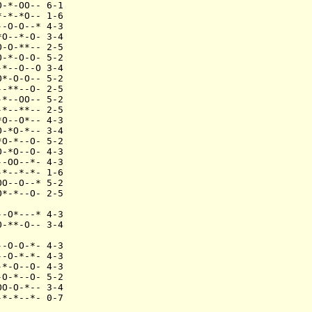
-*-OO-- 6-1

-*-*O-- 1-6

-O-O--* 4-3

O--*-O- 3-4

-O-**-- 2-5

-*-O-O- 5-2

*--O--O 3-4

*-O-O-- 5-2

-**--O- 2-5

*--OO-- 5-2

*--**-- 2-5

O--O*-- 4-3

-*O-*-- 3-4

O-*--O- 5-2

-*O--O- 4-3

-OO--*- 4-3

*--*-*- 1-6

O--O--* 5-2

*-*--O- 2-5

-O*---* 4-3

-**-O-- 3-4

-O-O-*- 4-3

-O-*-*- 4-3

*-O--O- 4-3

O-*--O- 5-2

O-O-*-- 3-4

*-*--*- 0-7
