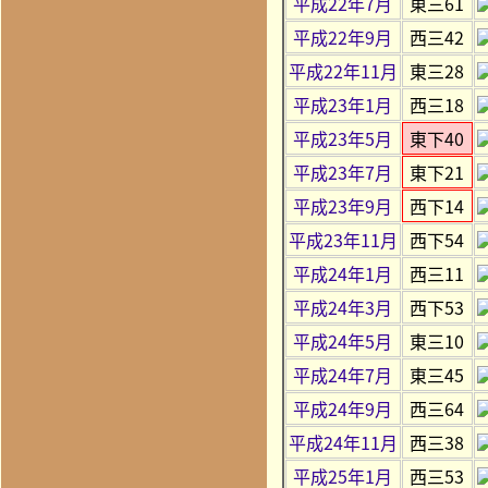
平成22年7月
東三61
平成22年9月
西三42
平成22年11月
東三28
平成23年1月
西三18
平成23年5月
東下40
平成23年7月
東下21
平成23年9月
西下14
平成23年11月
西下54
平成24年1月
西三11
平成24年3月
西下53
平成24年5月
東三10
平成24年7月
東三45
平成24年9月
西三64
平成24年11月
西三38
平成25年1月
西三53