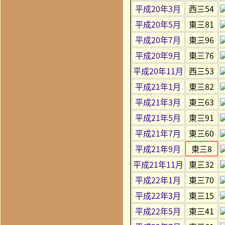
平成20年3月
西三54
平成20年5月
東三81
平成20年7月
東三96
平成20年9月
東三76
平成20年11月
西三53
平成21年1月
東三82
平成21年3月
東三63
平成21年5月
東三91
平成21年7月
東三60
平成21年9月
東三8
平成21年11月
東三32
平成22年1月
東三70
平成22年3月
東三15
平成22年5月
東三41