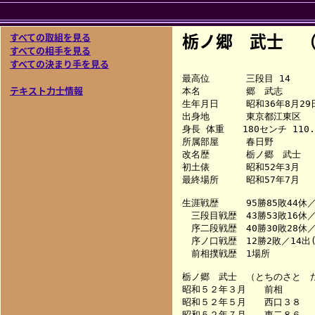
栃ノ郷 武士 （
すべての取組を見る
すべての相手を見る
すべての決まり手を見る
最高位　　　　三段目 14

テキスト力士情報
本名　　　　　郷　武志

生年月日　　　昭和36年8月29日
出身地　　　　東京都江東区

身長 体重　　180センチ 110.
所属部屋　　　春日野

改名歴　　　　栃ノ郷　武士

初土俵　　　　昭和52年3月

最終場所　　　昭和57年7月

生涯戦歴　　　95勝85敗44休／1
　三段目戦歴　43勝53敗16休／9
　序二段戦歴　40勝30敗28休／7
　序ノ口戦歴　12勝2敗／14出(
　前相撲戦歴　1場所

栃ノ郷　武士　（とちのさと　た
昭和５２年３月　　前相　　　
昭和５２年５月　　西口３８　　　　
昭和５２年７月　　東二８６　　　　