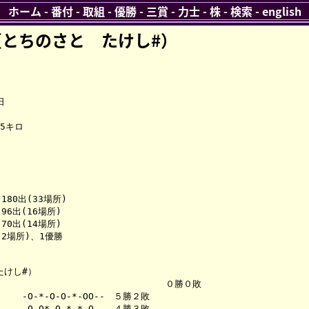
ホーム
-
番付
-
取組
-
優勝
-
三賞
-
力士
-
株
-
検索
-
english
とちのさと たけし#）


5キロ

80出(33場所)

6出(16場所)

0出(14場所)

2場所)、1優勝

けし#）

　　　　　　　　　　　　　　　　　　　０勝０敗　　　

-O-*-O-O-*-OO--　５勝２敗　　　

-O-O*-O-*-*-O--　４勝３敗　　　
