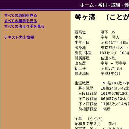
ホーム
-
番付
-
取組
-
優
琴ヶ濱 （こと
すべての取組を見る
すべての相手を見る
すべての決まり手を見る
最高位　　　　幕下 35

テキスト力士情報
本名　　　　　宇草　琴人

生年月日　　　昭和41年4月8日

出身地　　　　東京都杉並区 →
身長 体重　　183センチ 103キ
所属部屋　　　佐渡ヶ嶽

改名歴　　　　宇草 → 琴宇草　
初土俵　　　　昭和57年3月

最終場所　　　平成3年9月

生涯戦歴　　　196勝181敗22休
　幕下戦歴　　18勝24敗／42出(
　三段目戦歴　101勝97敗12休／
　序二段戦歴　66勝57敗10休／1
　序ノ口戦歴　11勝3敗／14出(
　前相撲戦歴　1場所

宇草　（うぐさ）

昭和５７年３月　　前相　　　
琴宇草　琴人　（ことうぐさ　こ