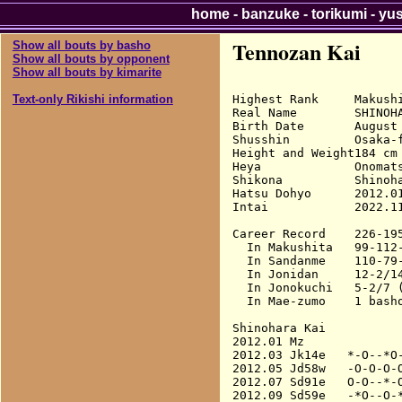
home
-
banzuke
-
torikumi
-
yu
Tennozan Kai
Show all bouts by basho
Show all bouts by opponent
Show all bouts by kimarite
Highest Rank     Makushi
Text-only Rikishi information
Real Name        SHINOHA
Birth Date       August 
Shusshin         Osaka-f
Height and Weight184 cm 
Heya             Onomats
Shikona          Shinoha
Hatsu Dohyo      2012.01
Intai            2022.11
Career Record    226-195
  In Makushita   99-112-
  In Sandanme    110-79-
  In Jonidan     12-2/14
  In Jonokuchi   5-2/7 (
  In Mae-zumo    1 basho
Shinohara Kai

2012.01 Mz              
2012.03 Jk14e   *-O--*O-
2012.05 Jd58w   -O-O-O-O
2012.07 Sd91e   O-O--*-O
2012.09 Sd59e   -*O--O-*