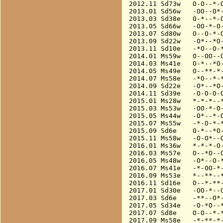
2012.11 Sd73w   O-O--*-O
2013.01 Sd56w   -OO--O*-
2013.03 Sd38e   O-*--*-O
2013.05 Sd66w   -OO-*-O-
2013.07 Sd80w   O--O-*-O
2013.09 Sd22w   -O*--*O-
2013.11 Sd10e   -*O--O-*
2014.01 Ms59w   O--OO--O
2014.03 Ms41e   O-*--*O-
2014.05 Ms49e   O--**-*-
2014.07 Ms58e   -*O--*-*
2014.09 Sd22e   -O*--*O-
2014.11 Sd39e   -O-O-O-O
2015.01 Ms28w   *-*-*--*
2015.03 Ms53w   -OO-*-O-
2015.05 Ms44w   -O*--*-O
2015.07 Ms55w   -*-O-*-*
2015.09 Sd6e    O-*--*O-
2015.11 Ms58w   -O-O*--O
2016.01 Ms36w   *-*-*-O-
2016.03 Ms57e   O--*O--O
2016.05 Ms48w   -O*--O-*
2016.07 Ms41e   -*-OO-*-
2016.09 Ms53e   *--**--*
2016.11 Sd16e   O--*-**-
2017.01 Sd30e   -OO-*--O
2017.03 Sd6e    -**--O*-
2017.05 Sd34e   -O-*O--*
2017.07 Sd8e    O-O--*-*
2017.09 Ms58e   -*-**-*-