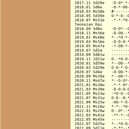
2017.11 Sd20e   -O-O*-*-
2018.01 Sd6e    -O-*-OO-
2018.03 Ms58e   #-------
2018.05 Sd39e   O-*-O--O
2018.07 Ms53e   -*-*-*O-
Tennozan Kai

2018.09 Sd6w    -O-O*--O
2018.11 Ms56e   -O-OO--*
2019.01 Ms48e   *--*O-*-
2019.03 Ms56e   -O-O-O-*
2019.05 Ms47e   -*-OO-*-
2019.07 Sd1e    --------
2019.09 Sd61w   --------
2019.11 Jd21w   O--*O-O-
2020.01 Sd59w   *--OO--*
2020.03 Sd29e   O-O-*-O-
2020.07 Sd4e    -O-OO-*-
2020.09 Ms39e   *--OO-*-
2020.11 Ms47w   *--O-O*-
2021.01 Ms30w   -*-*-O*-
2021.03 Ms39e   -O-O-O-O
2021.05 Ms23w   -*O-O--O
2021.07 Ms31w   O-O--O-*
2021.09 Ms25w   -OO-*-O-
2021.11 Ms16w   *-*--*O-
2022.01 Ms29w   O--O*--*
2022.03 Ms41e   -**-*--O
2022.05 Ms45e   --------
2022.07 Sd25w   *--*O-O-
2022.09 Sd11e   -*-**--*