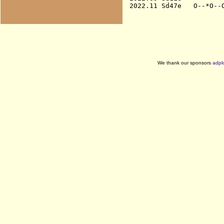
We thank our sponsors
adpl