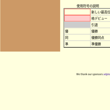
使用符号の説明
新しい最高
格デビュー
引退
優
優勝
同
優勝同点
準
準優勝
We thank our sponsors
adplo