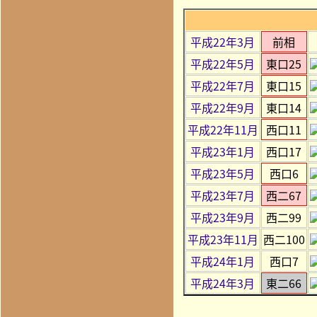
平成22年3月
前相
平成22年5月
東口25
平成22年7月
東口15
平成22年9月
東口14
平成22年11月
西口11
平成23年1月
西口17
平成23年5月
西口6
平成23年7月
西二67
平成23年9月
西二99
平成23年11月
西二100
平成24年1月
西口7
平成24年3月
東二66